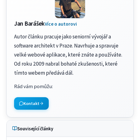
Jan Barášek
Více o autorovi
Autor článku pracuje jako seniorní vývojář a
software architekt v Praze. Navrhuje a spravuje
velké webové aplikace, které znáte a používáte.
Od roku 2009 nabral bohaté zkušenosti, které
tímto webem předává dál.
Rád vám pomůžu
:
Kontakt
Související články