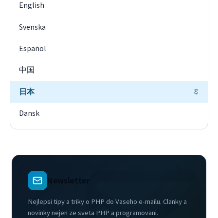
English
Svenska
Español
中国
日本
Dansk
Newsletter
Nejlepsi tipy a triky o PHP do Vaseho e-mailu. Clanky a
novinky nejen ze sveta PHP a programovani.