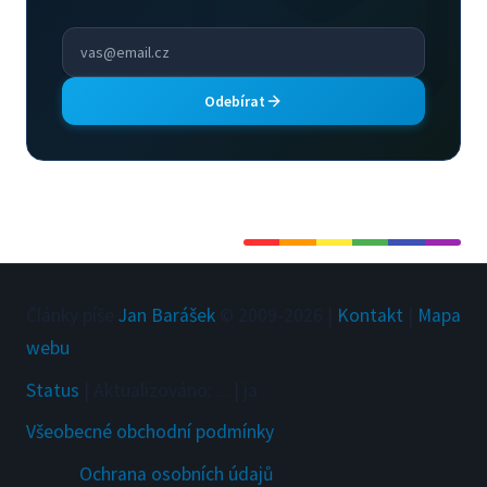
Odebírat
Články píše
Jan Barášek
© 2009-
2026
|
Kontakt
|
Mapa
webu
Status
|
Aktualizováno
:
...
|
ja
Všeobecné obchodní podmínky
Ochrana osobních údajů