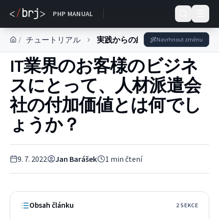
DOKUMENTACE
PHP MANUAL
チュートリアル
実践からの経験
/
Navrhnout změnu
IT業界のお客様のビジネ
スにとって、人材派遣会
社の付加価値とは何でし
ょうか？
9. 7. 2022
Jan Barášek
1
min čtení
Obsah článku
2
SEKC
E